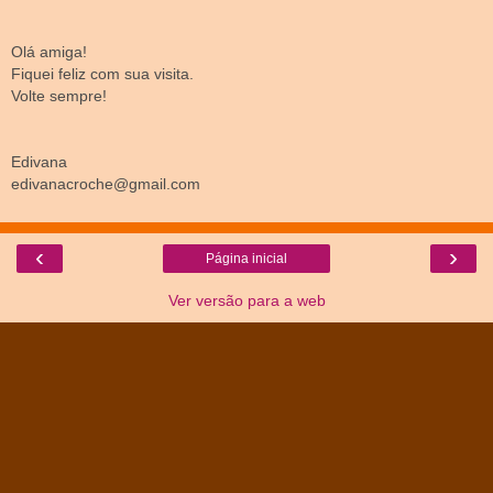
Olá amiga!
Fiquei feliz com sua visita.
Volte sempre!
Edivana
edivanacroche@gmail.com
‹
›
Página inicial
Ver versão para a web